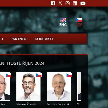
ENG
|
CZE
KŮ
PARTNEŘI
KONTAKTY
LNÍ HOSTÉ ŘÍJEN 2024
nek
Jaroslav Zámečník
Vít Kaňkovský
Vítězslav Schrek
P