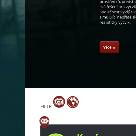
prostředků, předsta
svá řešení pro výcv
Společnost vyvíjí a v
simulující nepřátels
realistický výcvik.
en
Sidiki Kaba
Khalid bin Mohammad
Frans Kapofi
Al Attiyah
Více »
FILTR