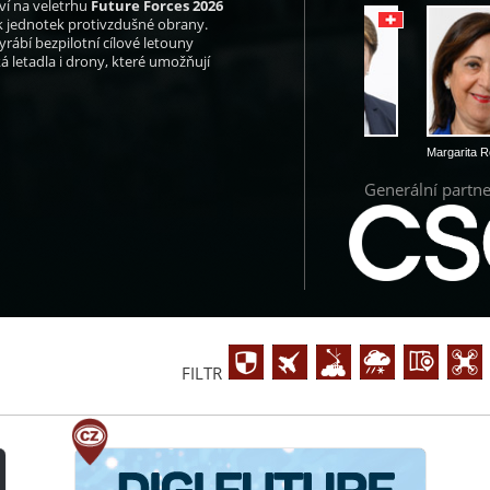
ví na veletrhu
Future Forces 2026
ik jednotek protivzdušné obrany.
yrábí bezpilotní cílové letouny
ká letadla i drony, které umožňují
Abdellatif Loudiyi
Viola Amherd
Margarita Robles
Marjan Šarec
Generální partn
FILTR