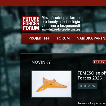
PROJEKT FFF
FÓRUM
NABÍDKA PARTN
NOVINKY
ARCHIV
TEMESO se př
Forces 2026
03.08.2026
Zámečník
Vít Kaňkovský
Vítězslav Schrek
Peter Smik
Temeso, lotyšský vý