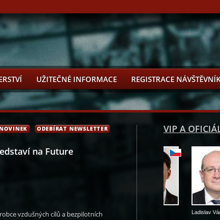
ERSTVÍ
UŽITEČNÉ INFORMACE
REGISTRACE NÁVŠTĚVNÍ
VIP A OFICIÁ
 NOVINEK
ODEBÍRAT NEWSLETTER
edstaví na Future
Tomáš Jirsa
Patrik Kunčar
Ladislav Václavec
Miroslav Žbá
robce vzdušných cílů a bezpilotních