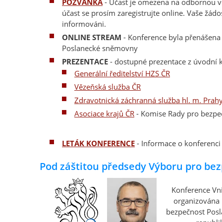
POZVÁNKA
- Účast je omezena na odbornou ve
účast se prosím zaregistrujte online. Vaše žád
informováni.
ONLINE STREAM
- Konference byla přenášena o
Poslanecké sněmovny
PREZENTACE
- dostupné prezentace z úvodní k
Generální ředitelství HZS ČR
Vězeňská služba ČR
Zdravotnická záchranná služba hl. m. Prah
Asociace krajů ČR
- Komise Rady pro bezpe
LETÁK KONFERENCE
- Informace o konferenci
Pod záštitou předsedy Výboru pro be
Konference Vni
organizována 
bezpečnost Pos