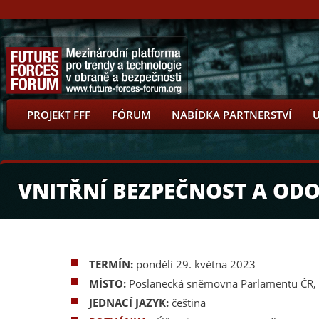
PROJEKT FFF
FÓRUM
NABÍDKA PARTNERSTVÍ
VNITŘNÍ BEZPEČNOST A OD
TERMÍN:
pondělí 29. května 2023
MÍSTO:
Poslanecká sněmovna Parlamentu ČR, 
JEDNACÍ JAZYK:
čeština