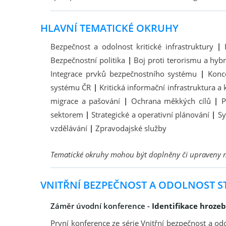
HLAVNÍ TEMATICKÉ OKRUHY
Bezpečnost a odolnost kritické infrastruktury
|
Bezpečnostní politika
|
Boj proti terorismu a hy
Integrace prvků bezpečnostního systému
|
Konc
systému ČR
|
Kritická informační infrastruktura 
migrace a pašování
|
Ochrana měkkých cílů
|
P
sektorem
|
Strategické a operativní plánování
|
Sy
vzdělávání
|
Zpravodajské služby
Tematické okruhy mohou být doplněny či upraveny n
VNITŘNÍ BEZPEČNOST A ODOLNOST ST
Záměr úvodní konference -
Identifikace hrozeb
První konference ze série Vnitřní bezpečnost a od