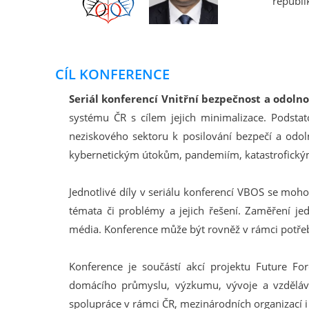
republi
CÍL KONFERENCE
Seriál konferencí Vnitřní bezpečnost a odolno
systému ČR s cílem jejich minimalizace. Podstat
neziskového sektoru k posilování bezpečí a odol
kybernetickým útokům, pandemiím, katastrofický
Jednotlivé díly v seriálu konferencí VBOS se moh
témata či problémy a jejich řešení. Zaměření je
média. Konference může být rovněž v rámci potřeby
Konference je součástí akcí projektu Future 
domácího průmyslu, výzkumu, vývoje a vzdělává
spolupráce v rámci ČR, mezinárodních organizací i