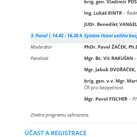
brig. gen. Vladimír P
Ing. Lukáš KINTR
–
Ředi
JUDr. Benedikt VANGE
3. Panel |
14.45 - 16.30 h
Systém řízení vnitřní be
Moderátor
PhDr. Pavel ŽÁČEK, Ph.
Panelisté
Mgr. Bc. Vít RAKUŠAN
–
Mgr. Jakub DVOŘÁČEK,
brig. gen. v.v.
Mgr. Mar
ČR pro bezpečnost
Mgr. Pavel FISCHER
–
Př
Změna programu vyhrazena.
ÚČAST A REGISTRACE