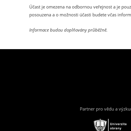
Účast je omezena na odbornou veřejnost a je pouz
posouzena a o možnosti účasti budete včas inform
Informace budou doplňovány průběžně.
Partner pro vědu a výzk