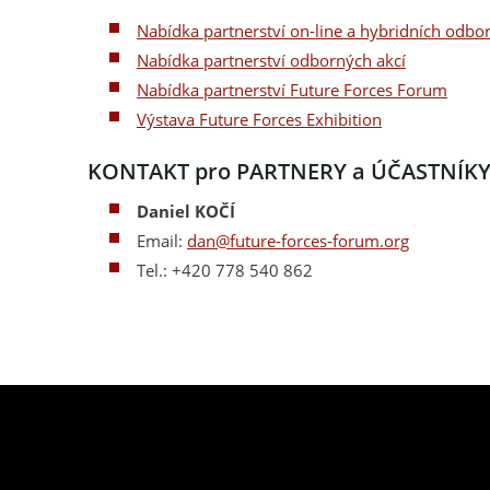
Nabídka partnerství on-line a hybridních odbo
Nabídka partnerství odborných akcí
Nabídka partnerství Future Forces Forum
Výstava Future Forces Exhibition
KONTAKT pro PARTNERY a ÚČASTNÍK
Daniel KOČÍ
Email:
dan@future-forces-forum.org
Tel.: +420 778 540 862