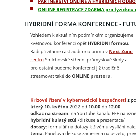
PARTNERSTVÍ ONLINE A HYBRIDNÍCH ODB
ONLINE REGISTRACE ZDARMA pro fyzickou 
HYBRIDNÍ FORMA KONFERENCE - FUT
Vzhledem k aktuálním podmínkám organizujeme
květnovou konferenci opět
HYBRIDNÍ formou
.
Rádi přivítáme část auditoria přímo v
Next Zone
centru
Smíchovské střední průmyslové školy a
pro ostatní budeme konferenci již tradičně
streamovat také do
ONLINE prostoru
.
Krizové řízení v kybernetické bezpečnosti
z p
úterý 10. května
2022 od
10.00
do
12.00
odkaz na stream
: na YouTube kanálu FFF nalezn
hybridní kulatý stůl
/diskuse a prezentace/
dotazy
: formulář na dotazy k živému vysílání nal
téma
: Panelová diskuse zaměřená na osvětu, pre