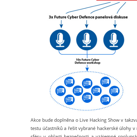
Akce bude doplněna o Live Hacking Show v takzv
testu účastníků a řešit vybrané hackerské úlohy v 
sféru v oblasti bezpečnosti a vzájemné spoluprác