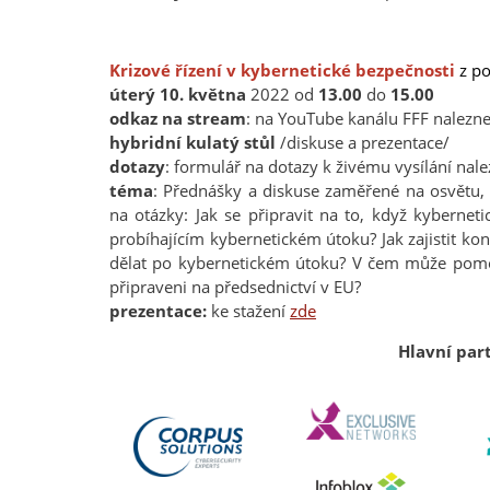
Krizové řízení v kybernetické bezpečnosti
z po
úterý 10. května
2022 od
13.00
do
15.00
odkaz na stream
: na YouTube kanálu FFF nalezn
hybridní kulatý stůl
/diskuse a prezentace/
dotazy
: formulář na dotazy k živému vysílání nal
téma
: Přednášky a diskuse zaměřené na osvětu,
na otázky: Jak se připravit na to, když kybernet
probíhajícím kybernetickém útoku? Jak zajistit ko
dělat po kybernetickém útoku? V čem může pomo
připraveni na předsednictví v EU?
prezentace:
ke stažení
zde
Hlavní par