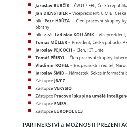
Jaroslav BURČÍK
– ČVUT / FEL, Česká republik
Jan DIENSTBIER
– Viceprezident, ČIMIB, Česká
plk.
Petr HRŮZA
– Člen pracovní skupiny kyb
obrany
plk. v zál.
Ladislav KOLLÁRIK
– Viceprezident
Tomáš MÜLLER
–
Prezident, Česká pobočka A
Jaroslav PEJČOCH
– Člen, ICT Unie
Tomáš PŘIBYL
– Člen pracovní skupiny kybern
Vladimír ROHEL
– Bezpečnostní ředitel, Náro
Jaroslav ŠMÍD
– Náměstek, Sekce informační b
Zástupce
J6/CZ
Zástupce
VEKYSIO
Zástupce
Pracovní skupina umělé inteligen
Zástupce
ENISA
Zástupce
EUROPOL EC3
PARTNERSTVÍ a MOŽNOSTI PREZENTA