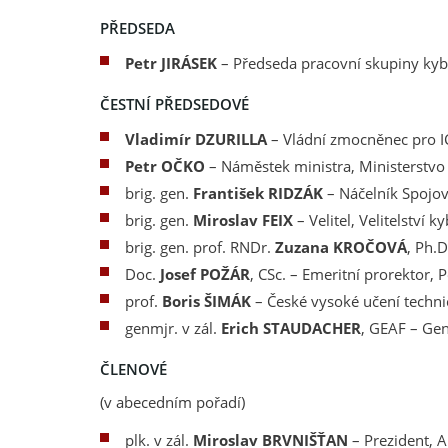
PŘEDSEDA
Petr JIRÁSEK
– Předseda pracovní skupiny kyb
ČESTNÍ PŘEDSEDOVÉ
Vladimír DZURILLA
– Vládní zmocněnec pro I
Petr OČKO
– Náměstek ministra, Ministerstv
brig. gen.
František RIDZÁK
–
Náčelník Spojov
brig. gen.
Miroslav FEIX
– Velitel, Velitelství
brig. gen. prof. RNDr.
Zuzana KROČOVÁ
, Ph.D
Doc.
Josef POŽÁR
,
CSc.
– Emeritní prorektor, 
prof.
Boris ŠIMÁK
– České vysoké učení techni
genmjr. v zál.
Erich STAUDACHER
, GEAF
– Gen
ČLENOVÉ
(v abecedním pořadí)
plk. v zál.
Miroslav BRVNIŠŤAN
– Prezident, 