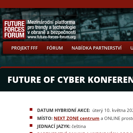
PROJEKT FFF
FÓRUM
NABÍDKA PARTNERSTVÍ
FUTURE OF CYBER KONFEREN
DATUM HYBRIDNÍ AKCE:
úterý 10. května 2
MÍSTO:
NEXT ZONE centrum
a ONLINE prost
JEDNACÍ JAZYK:
čeština