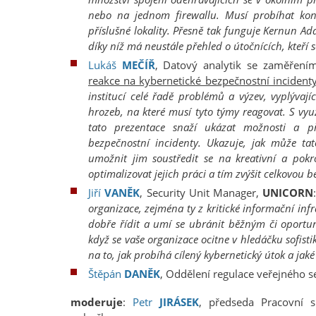
nebo na jednom firewallu. Musí probíhat ko
příslušné lokality. Přesně tak funguje Kernun Ad
díky níž má neustále přehled o útočnících, kteří 
Lukáš
MEČÍŘ
, Datový analytik se zaměření
reakce na kybernetické bezpečnostní incident
institucí celé řadě problémů a výzev, vyplývají
hrozeb, na které musí tyto týmy reagovat. S vyu
tato prezentace snaží ukázat možnosti a př
bezpečnostní incidenty. Ukazuje, jak může ta
umožnit jim soustředit se na kreativní a pokro
optimalizovat jejich práci a tím zvýšit celkovou
Jiří
VANĚK
, Security Unit Manager,
UNICORN
organizace, zejména ty z kritické informační infr
dobře řídit a umí se ubránit běžným či oportu
když se vaše organizace ocitne v hledáčku sofis
na to, jak probíhá cílený kybernetický útok a jak
Štěpán
DANĚK
, Oddělení regulace veřejného s
moderuje
:
Petr
JIRÁSEK
, předseda Pracovní s