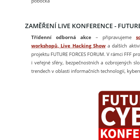
pobočka
ZAMĚŘENÍ LIVE KONFERENCE - FUTURE
Třídenní odborná akce
– připravujeme
s
workshopů, Live Hacking Show
a dalších aktiv
projektu FUTURE FORCES FORUM. V rámci FFF prob
i veřejné sféry, bezpečnostních a ozbrojených sl
trendech v oblasti informačních technologií, kybe