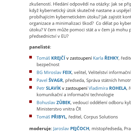
zkušeností. Hledání odpovědí na otázky: Jak se přip
když kybernetický útok skutečně nastane a uspěje?
probíhajícím kybernetickém útoku? Jak zajistit kon
organizace a minimalizaci škod?
Co dělat po kybe
útoku? V čem může pomoci stát a v čem já mohu p
předsednictví v EU?
panelisté
:
Tomáš
KREJČÍ
v zastoupení
Karla
ŘEHKY
, ředi
bezpečnost
BG Miroslav
FEIX
, velitel, Velitelství informač
Pavel
ŠVAGR
, předseda, Správa státních hmot
Petr
SLAVÍK
v zastoupení
Vladimíra
ROHELA
, 
komunikační a informační technologie
Bohuslav
ZŮBEK
, vedoucí oddělení odboru kyb
Ministerstvo vnitra ČR
Tomáš
PŘIBYL
, ředitel, Corpus Solutions
moderuje
:
Jaroslav
PEJČOCH
, místopředseda, Pr