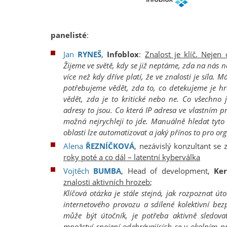
panelisté
:
Jan
RYNEŠ
,
Infoblox
:
Znalost je klíč. Nejen
Žijeme ve světě, kdy se již neptáme, zda na nás n
více než kdy dříve platí, že ve znalosti je síla.
potřebujeme vědět, zda to, co detekujeme je 
vědět, zda je to kritické nebo ne. Co všechno
adresy to jsou. Co která IP adresa ve vlastním 
možná nejrychleji to jde. Manuálně hledat tyto 
oblasti lze automatizovat a jaký přínos to pro o
Alena
ŘEZNÍČKOVÁ
, nezávislý konzultant se
roky poté a co dál – latentní kyberválka
Vojtěch
BUMBA
, Head of development,
Ker
znalosti aktivních hrozeb
;
Klíčová otázka je stále stejná, jak rozpoznat ú
internetového provozu a sdílené kolektivní bez
může být útočník, je potřeba aktivně sledovat
množství spojení odehrávajících se v okolním p