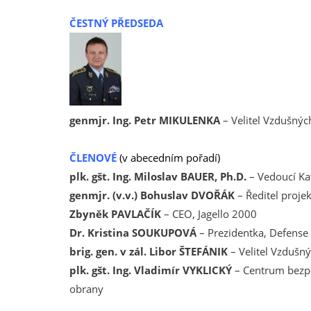
ČESTNÝ PŘEDSEDA
genmjr. Ing. Petr MIKULENKA
– Velitel Vzdušnýc
ČLENOVÉ
(v abecedním pořadí)
plk. gšt. Ing. Miloslav BAUER, Ph.D.
– Vedoucí Ka
genmjr. (v.v.) Bohuslav DVOŘÁK
– Ředitel proje
Zbyněk PAVLAČÍK
– CEO, Jagello 2000
Dr. Kristina SOUKUPOVÁ
– Prezidentka, Defense
brig. gen. v zál. Libor ŠTEFÁNIK
– Velitel Vzdušn
plk. gšt. Ing. Vladimír VYKLICKÝ
– Centrum bezpe
obrany