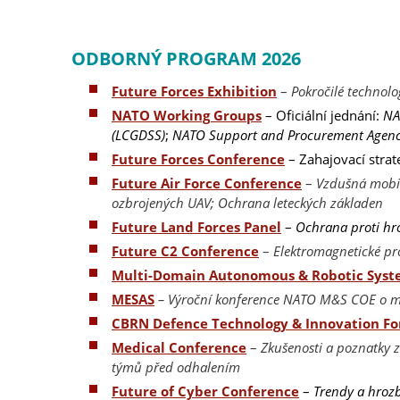
ODBORNÝ PROGRAM 2026
Future Forces Exhibition
–
Pokročilé technolo
NATO Working Groups
– Oficiální jednání:
NA
(LCGDSS)
;
NATO Support and Procurement Agenc
Future Forces Conference
– Zahajovací strat
Future Air Force Conference
–
Vzdušná mobili
ozbrojených UAV; Ochrana leteckých základen
Future Land Forces Panel
–
Ochrana proti h
Future C2 Conference
–
Elektromagnetické pr
Multi-Domain Autonomous & Robotic Syst
MESAS
– Výroční konference NATO M&S COE o m
CBRN Defence Technology & Innovation F
Medical Conference
–
Zkušenosti a poznatky 
týmů před odhalením
Future of Cyber Conference
–
Trendy a hrozb