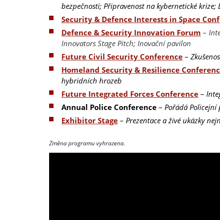
bezpečnosti; Připravenost na kybernetické krize
Security & Defence Interests in Space Con
Defence & Security Innovation Forum
–
Int
Innovators Stage Pitch; Inovační pavilon
Future Civil Security Conference
–
Zkušenos
Homeland Security & Resilience Conferen
hybridních hrozeb
Future Integrated Forces Conference
–
Inte
Annual Police Conference
–
Pořádá Policejní 
Exhibitor Stage
–
Prezentace a živé ukázky nejn
Změna programu vyhrazena.