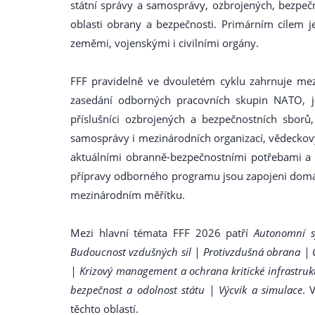
státní správy a samosprávy, ozbrojených, bezpeč
oblasti obrany a bezpečnosti. Primárním cílem 
zeměmi, vojenskými i civilními orgány.
FFF pravidelně ve dvouletém cyklu zahrnuje mezin
zasedání odborných pracovních skupin NATO, je
příslušníci ozbrojených a bezpečnostních sborů,
samosprávy i mezinárodních organizací, vědeckov
aktuálními obranně-bezpečnostními potřebami a t
přípravy odborného programu jsou zapojeni domácí
mezinárodním měřítku.
Mezi hlavní témata FFF 2026 patří
Autonomní s
Budoucnost vzdušných sil | Protivzdušná obrana | CB
| Krizový management a ochrana kritické infrastrukt
bezpečnost a odolnost státu | Výcvik a simulace
. 
těchto oblastí.