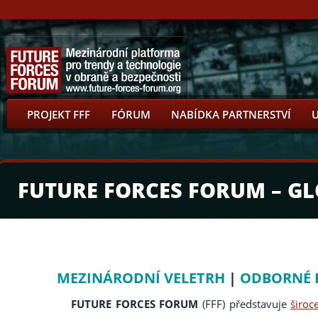
PROJEKT FFF
FÓRUM
NABÍDKA PARTNERSTVÍ
FUTURE FORCES FORUM – G
MEZINÁRODNÍ VELETRH
|
ODBORNÉ 
FUTURE FORCES FORUM
(FFF) představuje
širo