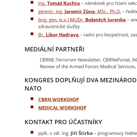
Ing.
Tomáš Kuchta
– náměstek pro řízení sekc
genmjr. Ing.
Jaromír Zůna
, MSc., Ph.D.
– ředit
brig. gen. (v.v.) MUDr.
Božetěch Jurenka
– ane
zdravotnické služby
Bc.
Libor Hadrava
– radní pro bezpečnost, zas
MEDIÁLNÍ PARTNEŘI
CBRNE-Terrorism Newsletter, CBRNePortal, NC
Review of the Armed Forces Medical Services, 
KONGRES DOPLŇUJÍ DVA MEZINÁRODN
NATO
CBRN WORKSHOP
MEDICAL WORKSHOP
KONTAKT PRO ÚČASTNÍKY
pplk. v zál. Ing.
Jiří Štirba
– programový ředite