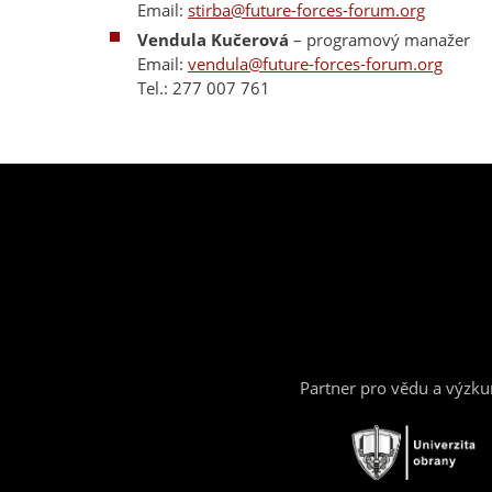
Email:
stirba@future-forces-forum.org
Vendula Kučerová
– programový manažer
Email:
vendula@future-forces-forum.org
Tel.: 277 007 761
Partner pro vědu a výzk