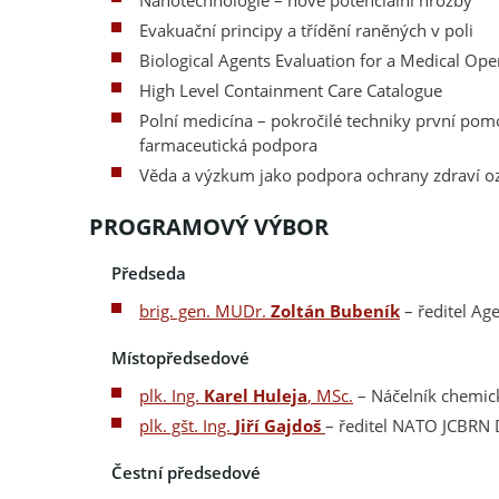
Evakuační principy a třídění raněných v poli
Biological Agents Evaluation for a Medical Ope
High Level Containment Care Catalogue
Polní medicína – pokročilé techniky první pomoc
farmaceutická podpora
Věda a výzkum jako podpora ochrany zdraví o
PROGRAMOVÝ VÝBOR
Předseda
brig. gen. MUDr.
Zoltán Bubeník
– ředitel Ag
Místopředsedové
plk. Ing.
Karel Huleja
, MSc.
– Náčelník chemic
plk. gšt. Ing.
Jiří Gajdoš
– ředitel NATO JCBRN 
Čestní předsedové