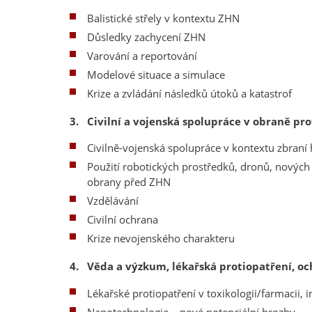
Balistické střely v kontextu ZHN
Důsledky zachycení ZHN
Varování a reportování
Modelové situace a simulace
Krize a zvládání následků útoků a katastrof
3. Civilní a vojenská spolupráce v obraně pr
Civilně-vojenská spolupráce v kontextu zbra
Použití robotických prostředků, dronů, nových
obrany před ZHN
Vzdělávání
Civilní ochrana
Krize nevojenského charakteru
4. Věda a výzkum, lékařská protiopatření, oc
Lékařské protiopatření v toxikologii/farmacii, 
Nanotechnologie – nové potenciální hrozby