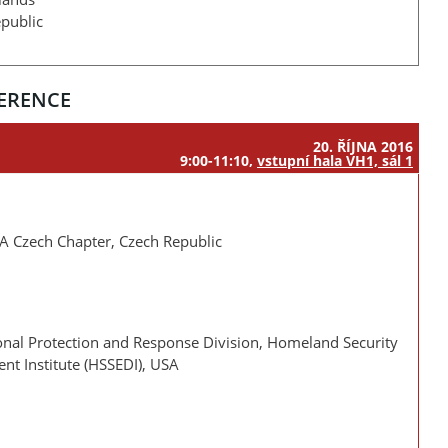
epublic
ERENCE
20. ŘÍJNA 2016
9:00-11:10
,
vstupní hala VH1, sál 1
EA Czech Chapter, Czech Republic
tional Protection and Response Division, Homeland Security
t Institute (HSSEDI), USA