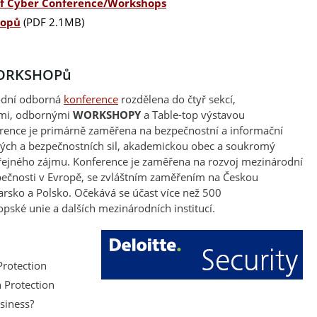
f Cyber Conference/Workshops
hopů
(PDF 2.1MB)
WORKSHOPů
odní odborná
konference
rozdělena do čtyř sekcí,
emi, odbornými
WORKSHOPY
a Table-top výstavou
erence je primárně zaměřena na bezpečnostní a informační
ých a bezpečnostních sil, akademickou obec a soukromý
eřejného zájmu. Konference je zaměřena na rozvoj mezinárodní
pečnosti v Evropě, se zvláštním zaměřením na Českou
rsko a Polsko. Očekává se účast více než 500
ské unie a dalších mezinárodních institucí.
Protection
n Protection
siness?