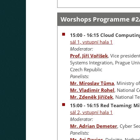
Worshops Programme #2
15:00 - 16:15 Cloud Computin
sál 1, vstupní hala 1
Moderator:
Prof. Jiří Voříšek
, Vice presiden
Systems Integration, Prague Uni
Czech Republic
Panelists:
Mr. Miroslav Tůma
, Ministry o
Mr. Vladimír Rohel
, National C
Mr. Zdeněk Jiříček
, National T
15:00 - 16:15 Red Teaming: Mi
sál 2, vstupní hala 1
Moderator:
Mr. Adrian Demeter
, Cyber Se
Panelists:
Mr. Ari Davies
, Deloitte, Nethe