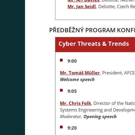
Mr. Jan Seidl
, Deloitte, Czech R
PŘEDBĚŽNÝ PROGRAM KONF
Cyber Threats & Trends
9:00
Mr. Tomáš Müller
, President, AFC
Welcome speech
9:05
Mr. Chris Folk
, Director of the Na
Systems Engineering and Developmen
Moderator,
Opening speech
9:20