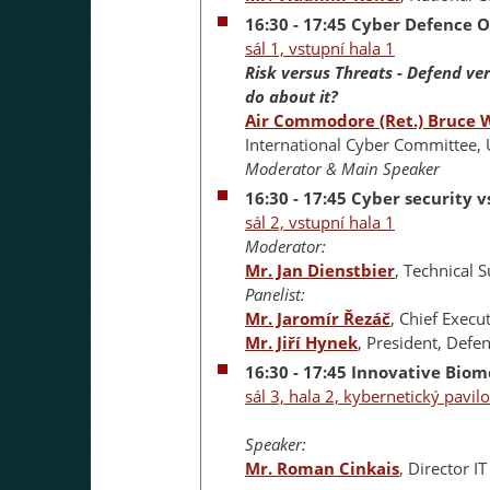
16:30 - 17:45 Cyber Defence O
sál 1, vstupní hala 1
Risk versus Threats - Defend ve
do about it?
Air Commodore (Ret.) Bruce
International Cyber Committee,
Moderator & Main Speaker
16:30 - 17:45 Cyber security v
sál 2, vstupní hala 1
Moderator:
Mr. Jan Dienstbier
, Technical 
Panelist:
Mr. Jaromír Řezáč
, Chief Execu
Mr. Jiří Hynek
, President, Defe
16:30 - 17:45 Innovative Biom
sál 3, hala 2, kybernetický pavil
Speaker:
Mr. Roman Cinkais
, Director I