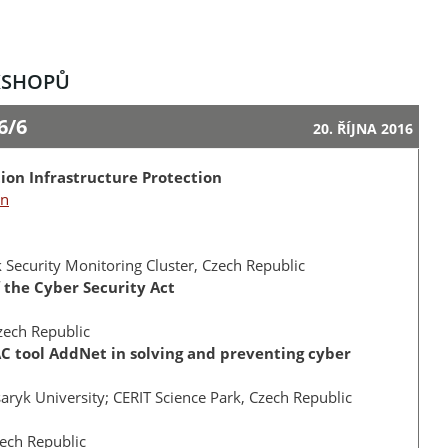
KSHOPŮ
6/6
20. ŘÍJNA 2016
tion Infrastructure Protection
on
 Security Monitoring Cluster, Czech Republic
 the Cyber Security Act
zech Republic
AC tool AddNet in solving and preventing cyber
aryk University; CERIT Science Park, Czech Republic
zech Republic