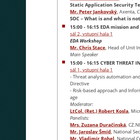
Static Application Security Te
Mr. Peter Jankovský
, Axenta, 
SOC – What is and what is not
15:00 - 16:15 EDA mission and
sál 2, vstupní hala 1
EDA Workshop
Mr. Chris Stace
, Head of Unit 
Main Speaker
15:00 - 16:15
CYBER THREAT I
sál 1, vstupní hala 1
- Threat analysis automation and
Directive
- Risk-based approach and Inform
age
Moderator:
LtCol. (Ret.) Robert Kosla
, Mic
Panelists:
Mrs. Zuzana Duračinská
, CZ.N
Mr. Jaroslav Šmíd
, National Se
Mr. Vladimír Rohel
, National C