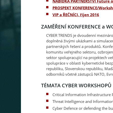
NABÍDKA PARTNERSTVÍ Future o
PROSPEKT KONFERENCE/Works
VIP a ŘEČNÍCI, říjen 2016
ZAMĚŘENÍ KONFERENCE a 
CYBER TRENDS je dvoudenní mezinár
doplněná živými ukázkami a simulac
partnerských řešení a produktů. Konf
komunitu veřejného sektoru, ozbrojen
sektor spolupracující na projektech v
spolupráce v oblasti kybernetické bez
republiku, Slovenskou republiku, Maďa
odborníků včetně zástupců NATO, Evrop
TÉMATA CYBER WORKSHOPŮ
Critical Information Infrastructure 
Threat Intelligence and Informatio
Cyber Defence or defending the bu