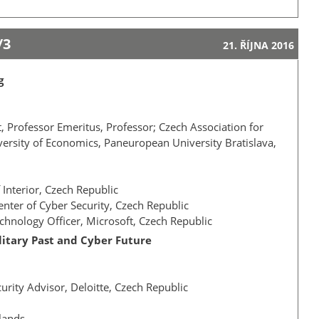
/3
21. ŘÍJNA 2016
g
t, Professor Emeritus, Professor; Czech Association for
versity of Economics, Paneuropean University Bratislava,
f Interior, Czech Republic
enter of Cyber Security, Czech Republic
echnology Officer, Microsoft, Czech Republic
litary Past and Cyber Future
curity Advisor, Deloitte, Czech Republic
rlands