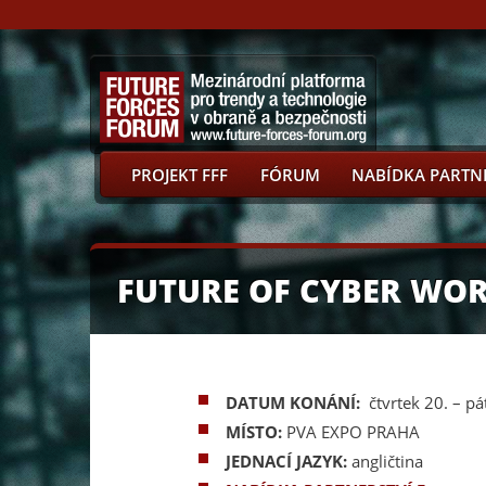
PROJEKT FFF
FÓRUM
NABÍDKA PARTN
FUTURE OF CYBER WOR
DATUM KONÁNÍ:
čtvrtek 20.
– pá
MÍSTO:
PVA EXPO PRAHA
JEDNACÍ JAZYK:
angličtina