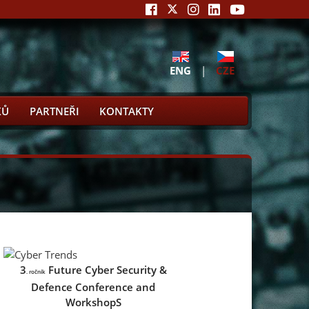
ENG
|
CZE
KŮ
PARTNEŘI
KONTAKTY
3
Future Cyber Security &
. ročník
Defence Conference and
WorkshopS