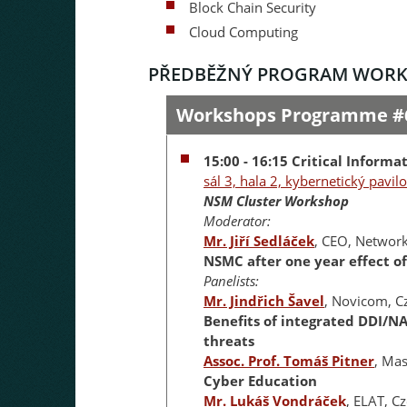
Block Chain Security
Cloud Computing
PŘEDBĚŽNÝ PROGRAM WOR
Workshops Programme #
15:00 - 16:15 Critical Informa
sál 3, hala 2, kybernetický pavil
NSM Cluster Workshop
Moderator:
Mr. Jiří Sedláček
, CEO, Network
NSMC after one year effect of
Panelists:
Mr. Jindřich Šavel
, Novicom, C
Benefits of integrated DDI/N
threats
Assoc. Prof. Tomáš Pitner
, Mas
Cyber Education
Mr. Lukáš Vondráček
, ELAT, C