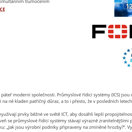
e simultánním tlumočením
CE
í páteř moderní společnosti. Průmyslové řídicí systémy (ICS) jsou d
í na ně kladen patřičný důraz, a to i přesto, že v posledních lete
využívají prvky běžné ve světě ICT, aby dosáhli lepší propojitelno
oveň se průmyslové řídící systémy stávají výrazně zranitelnějšími
u: „Jak jsou výrobní podniky připraveny na zmíněné hrozby?“. Vy