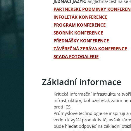
JEDNACÍ JAZYK:
angličtina/čeština s
PARTNERSKÉ PODMÍNKY KONFEREN
INFOLETÁK KONFERENCE
PROGRAM KONFERENCE
SBORNÍK KONFERENCE
PŘEDNÁŠKY KONFERENCE
ZÁVĚREČNÁ ZPRÁVA KONFERENCE
SCADA FOTOGALERIE
Základní informace
Kritická informační infrastruktura tvoř
infrastruktury, bohužel však zatím nen
proti ICS.
Průmyslové technologie se inspirují a 
vedou k vyšší produktivitě, avšak zár
bude hledat odpověď na základní otázk