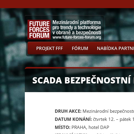
PROJEKT FFF
FÓRUM
NABÍDKA PARTN
SCADA BEZPEČNOSTNÍ 
DRUH AKCE:
Mezinárodní bezpečnost
DATUM KONÁNÍ:
čtvrtek 12. – pátek 
MÍSTO:
PRAHA, hotel DAP