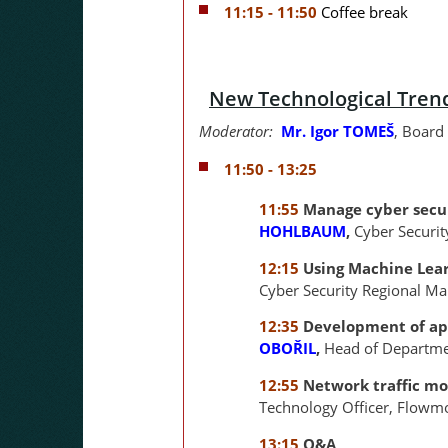
11:15 - 11:50
Coffee break
New Technological Trend
Moderator:
Mr. Igor TOMEŠ
, Board
11:50 - 13:25
11:55
Manage cyber securi
HOHLBAUM
,
Cyber Securi
12:15
Using Machine Lear
Cyber
Security Regional Ma
12:35
Development of app
OBOŘIL
,
Head of Departmen
12:55
Network traffic mo
Technology Officer, Flowm
13:15
Q&A