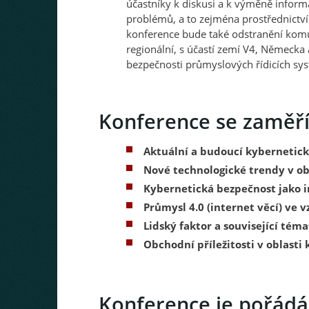
účastníky k diskusi a k výměně informa
problémů, a to zejména prostřednictví
konference bude také odstranění komu
regionální, s účastí zemí V4, Německa
bezpečnosti průmyslových řídicích sy
Konference se zaměří 
Aktuální a budoucí kybernetické
Nové technologické trendy v ob
Kybernetická bezpečnost ​​jako i
Průmysl 4.0 (internet věcí) ve 
Lidský faktor a související téma
Obchodní příležitosti v oblasti
Konference je pořádá