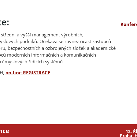
e:
Konfer
 střední a vyšší management výrobních,
myslových podniků. Očekává se rovněž účast zástupců
ktoru, bezpečnostních a ozbrojených složek a akademické
robců moderních informačních a komunikačních
růmyslových řídících systémů.
PH,
on-line REGISTRACE
nce
12. Ř
Praha, 