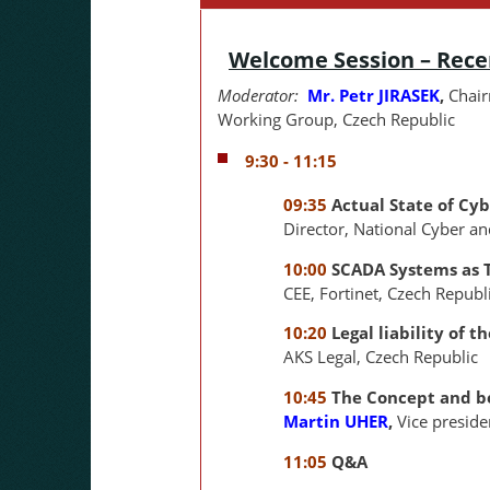
Welcome Session – Rece
Moderator:
Mr. Petr JIRASEK
,
Chair
Working Group, Czech Republic
9:30 - 11:15
09:35
Actual State of Cyb
Director, National Cyber a
10:00
SCADA Systems as T
CEE, Fortinet, Czech Republ
10:20
Legal liability of 
AKS Legal, Czech Republic
10:45
The Concept and be
Martin UHER
,
Vice presid
11:05
Q&A