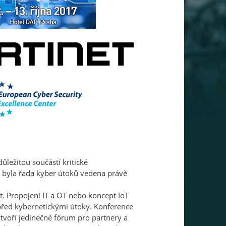
ůležitou součástí kritické
ch byla řada kyber útoků vedena právě
st. Propojení IT a OT nebo koncept IoT
 před kybernetickými útoky. Konference
tvoří jedinečné fórum pro partnery a