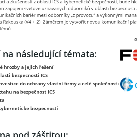
cí a zkušeností z oblasti ICS a kybernetické bezpečnosti, bude hle
m zapojení světově uznávaných odborníků v oblasti bezpečnosti a
nikačních bariér mezi odborníky „z provozu“ a výkonnými manaž
 a Rakouska (V4 + 2). Záměrem je vytvořit novou komunikační pla
stémů.
G
na následující témata:
 hrozby a jejich řešení
lasti bezpečnosti ICS
nvestice do ochrany vlastní firmy a celé společnosti
vztahu na bezpečnost ICS
ta
 kybernetické bezpečnosti
na pod záštitou: