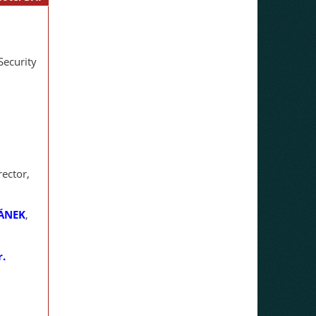
ecurity
rector,
VÁNEK
,
.