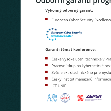
Odborní garanti prog
Výkonný odborný garant:
European Cyber Security Excellenc
Garanti témat konference:
České vysoké učení technické v Pr
Pracovní skupina kybernetické bez
Zväz elektrotechnického priemyslu
Český institut manažerů informačn
ICT UNIE