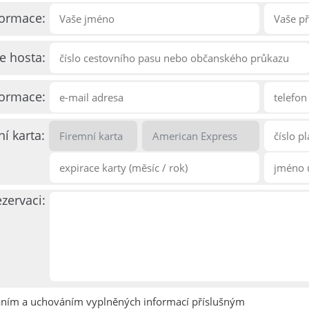
formace:
ce hosta:
formace:
ní karta:
zervaci:
áním a uchováním vyplněných informací příslušným