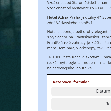
Vzdálenost od Staroměstského nám.
Vzdálenost od výstaviště PVA EXPO P
Hotel Adria Praha
je útulný 4* Super
zóně Václavského náměstí.
Hotel disponuje pěti druhy elegantn
s výhledem na Františkánskou zahrad
Františkánské zahrady je klášter Pa
menší semináře, workshopy, tak i vět
TRITON Restaurant je skrytým unikát
řecké mytologie a moderním a k
nejnáročnějšího labužníka.
Rezervační formulář
Datum 
Re