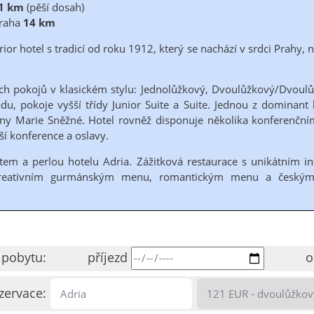
1 km
(pěší dosah)
raha
14 km
ior hotel s tradicí od roku 1912, který se nachází v srdci Prahy, n
ích pokojů v klasickém stylu: Jednolůžkový, Dvoulůžkový/Dvoul
u, pokoje vyšší třídy Junior Suite a Suite. Jednou z dominant 
nny Marie Sněžné. Hotel rovněž disponuje několika konferenčn
ší konference a oslavy.
em a perlou hotelu Adria. Zážitková restaurace s unikátním i
reativním gurmánským menu, romantickým menu a českým
pobytu:
příjezd
o
zervace: