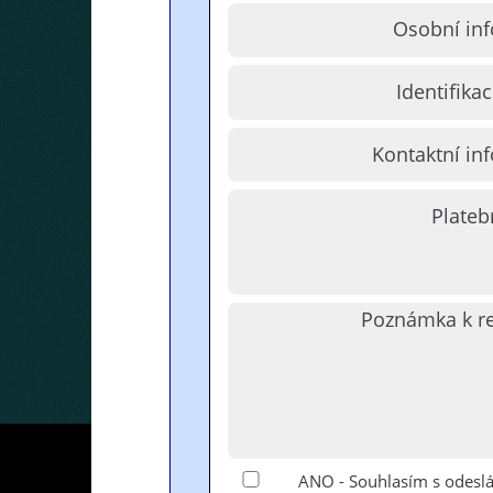
Osobní in
Identifika
Kontaktní in
Plateb
Poznámka k re
ANO - Souhlasím s odesl