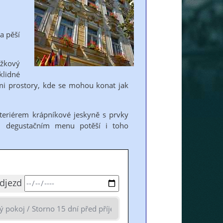
a pěší
ůžkový
klidné
ími prostory, kde se mohou konat jak
nteriérem krápníkové jeskyně s prvky
 degustačním menu potěší i toho
djezd