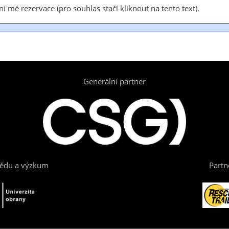
í mé rezervace (pro souhlas stačí kliknout na tento text).
Generální partner
vědu a výzkum
Partn