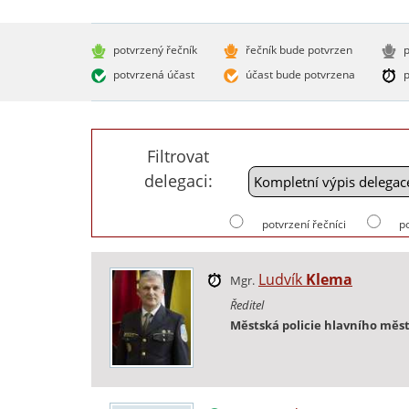
potvrzený řečník
řečník bude potvrzen
p
potvrzená účast
účast bude potvrzena
p
Filtrovat
delegaci:
potvrzení řečníci
p
Ludvík
Klema
Mgr.
Ředitel
Městská policie hlavního měs