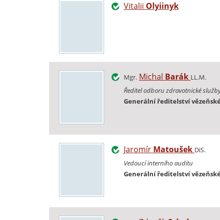
Vitalii
Olyiinyk
Michal
Barák
Mgr.
LL.M.
Ředitel odboru zdravotnické služb
Generální ředitelství vězeňské
Jaromír
Matoušek
DiS.
Vedoucí interního auditu
Generální ředitelství vězeňské