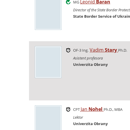
Leonid
Baran
MG
Director of the State Border Prote
State Border Service of Ukrai
Vadim
Stary
OF-3 Ing.
Ph.D.
Asistent profesora
Univerzita Obrany
Jan
Nohel
CPT
Ph.D., MBA
Lektor
Univerzita Obrany