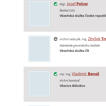
Josef
Polcer
Mgr.
Ředitel SOU
Vězeňská služba České republ
Zbyšek
Tr
vrchní rada plk. Ing.
Náměstek generálního ředitele
Vězeňská služba ČR
Vladimír
Beneš
mjr. Ing.
Vrchní komisař
Věznice Bělušice