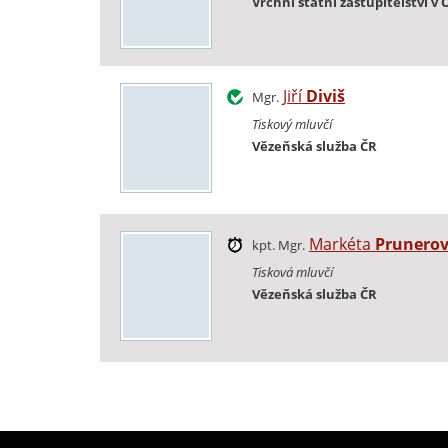
Vrchní státní zastupitelství v
Jiří
Diviš
Mgr.
Tiskový mluvčí
Vězeňská služba ČR
Markéta
Prunero
kpt. Mgr.
Tisková mluvčí
Vězeňská služba ČR