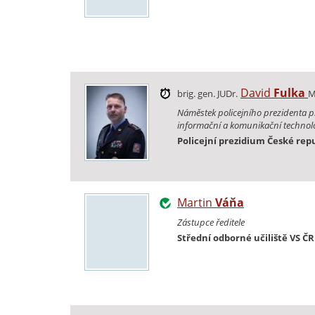
David
Fulka
brig. gen. JUDr.
M
Náměstek policejního prezidenta pr
informační a komunikační technolo
Policejní prezidium České rep
Martin
Váňa
Zástupce ředitele
Střední odborné učiliště VS ČR