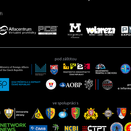
ři
pod záštitou
ve spolupráci s