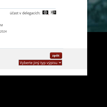
účast v delegacích:
UM
 2024
zpět