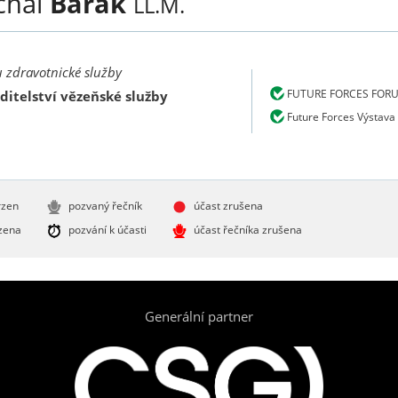
chal
Barák
LL.M.
u zdravotnické služby
FUTURE FORCES FOR
ditelství vězeňské služby
Future Forces Výstava
rzen
pozvaný řečník
účast zrušena
zena
pozvání k účasti
účast řečníka zrušena
Generální partner