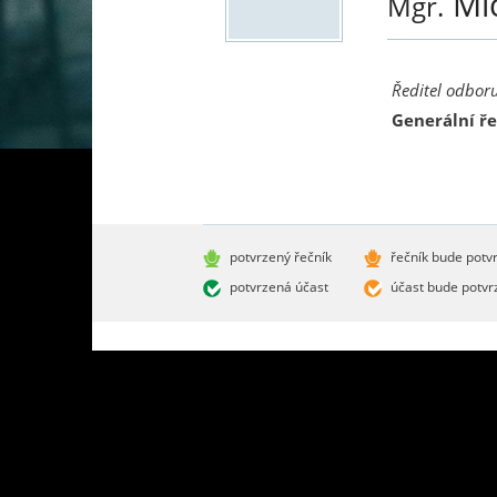
Mi
Mgr.
Ředitel odbor
Generální ře
potvrzený řečník
řečník bude potv
potvrzená účast
účast bude potvr