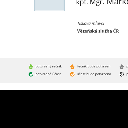
Mark
kpt. Mgr.
Tisková mluvčí
Vězeňská služba ČR
potvrzený řečník
řečník bude potvrzen
p
potvrzená účast
účast bude potvrzena
p