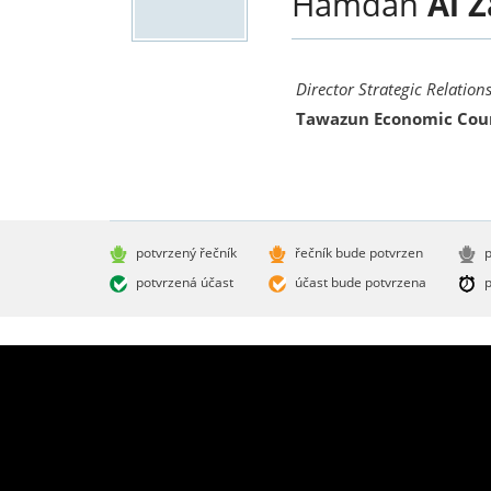
Hamdan
Al 
Director Strategic Relation
Tawazun Economic Cou
potvrzený řečník
řečník bude potvrzen
p
potvrzená účast
účast bude potvrzena
p