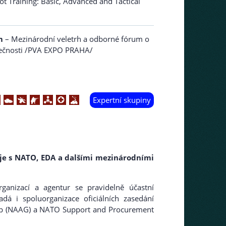
ot Training: Basic, Advanced and Tactical
m
– Mezinárodní veletrh a odborné fórum o
zpečnosti /PVA EXPO PRAHA/
Expertní skupiny
e s NATO, EDA a dalšími mezinárodními
rganizací a agentur se pravidelně účastní
á i spoluorganizace oficiálních zasedání
 (NAAG) a NATO Support and Procurement