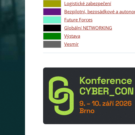
Logistické zabezpečení
Bezpilotní, bezosádkové a autono
Future Forces
Globální NETWORKING
Výstava
Vesmír