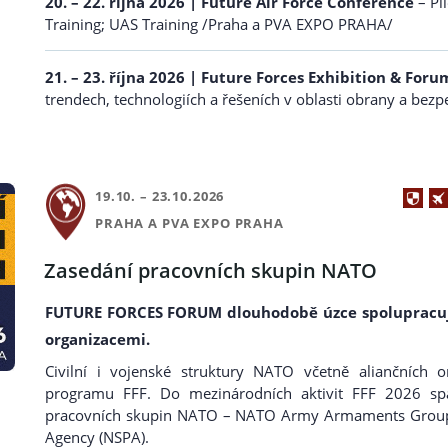
20. – 22. října 2026
| Future Air Force Conference
– Pil
Training; UAS Training /Praha a PVA EXPO PRAHA/
21. – 23. října 2026
| Future Forces Exhibition & Foru
trendech, technologiích a řešeních v oblasti obrany a be
19.10. – 23.10.2026
PRAHA A PVA EXPO PRAHA
Zasedání pracovních skupin NATO
FUTURE FORCES FORUM dlouhodobě úzce spolupracuj
organizacemi.
Civilní i vojenské struktury NATO včetně aliančních o
programu FFF. Do mezinárodních aktivit FFF 2026 spad
pracovních skupin NATO – NATO Army Armaments Group
Agency (NSPA).