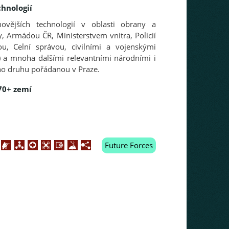
hnologií
novějších technologií v oblasti obrany a
, Armádou ČR, Ministerstvem vnitra, Policií
, Celní správou, civilními a vojenskými
 a mnoha dalšími relevantními národními i
ého druhu pořádanou v Praze.
70+ zemí
Future Forces