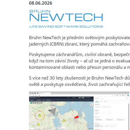
08.06.2026
Bruhn NewTech je předním světovým poskytovatele
jaderných (CBRN) zbraní, který pomáhá zachraňovat 
Poskytujeme záchranářům, civilní obraně, bezpečn
když na tom závisí životy – ať už se jedná o evak
kontaminované oblasti nebo přesun personálu a m
S více než 30 lety zkušeností je Bruhn NewTech 
světě a poskytuje osvědčená, život zachraňující ře