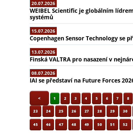
20.07.2026
WEIBEL Scientific je globálním lídr
systémů
15.07.2026
Copenhagen Sensor Technology se pře
13.07.2026
Finská VALTRA pro nasazení v nejná
08.07.2026
IAI se představí na Future Forces 202
<
1
2
3
4
5
6
7
8
23
24
25
26
27
28
29
30
45
46
47
48
49
50
51
52