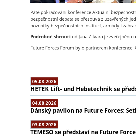
Páté pokračování konference Aktuální bezpečnostn
bezpečnostní debata se přesouvá z uzavřených jedn
poznatky bezpečnostních institucí, armády i zahran
Podrobné shrnutí
od Jana Zilvara je zveřejněno 
Future Forces Forum bylo partnerem konference. C
05.08.2026
HETEK Lift- und Hebetechnik se předs
04.08.2026
Dánský pavilon na Future Forces: Set
03.08.2026
TEMESO se představí na Future Force