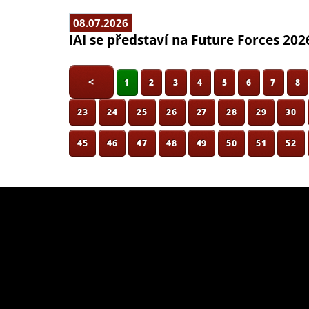
08.07.2026
IAI se představí na Future Forces 202
<
1
2
3
4
5
6
7
8
23
24
25
26
27
28
29
30
45
46
47
48
49
50
51
52