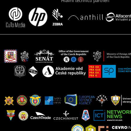
Hlavní techničtí partneři