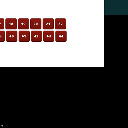
7
18
19
20
21
22
9
40
41
42
43
44
er