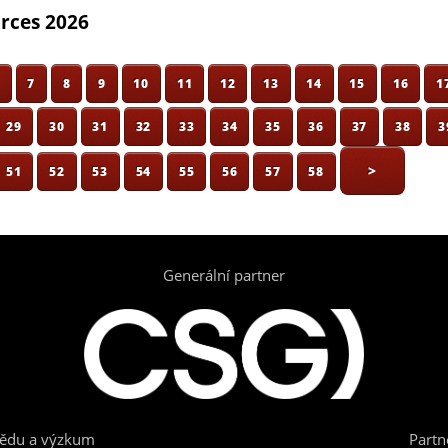
orces 2026
6
7
8
9
10
11
12
13
14
15
16
1
29
30
31
32
33
34
35
36
37
38
3
>
51
52
53
54
55
56
57
58
Generální partner
vědu a výzkum
Partn