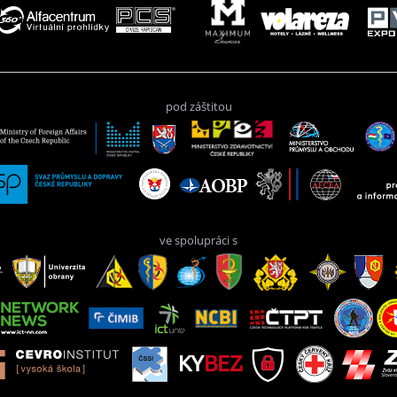
pod záštitou
ve spolupráci s