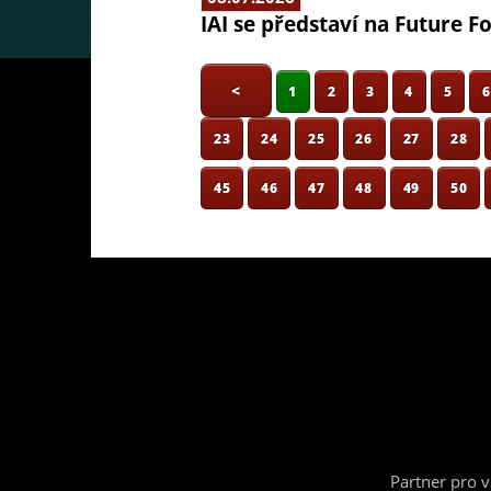
IAI se představí na Future F
<
1
2
3
4
5
23
24
25
26
27
28
45
46
47
48
49
50
Partner pro 