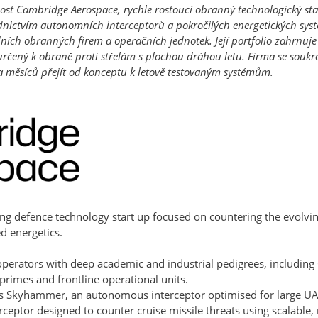
ost Cambridge Aerospace, rychle rostoucí obranný technologický st
dnictvím autonomních interceptorů a pokročilých energetických syst
dních obranných firem a operačních jednotek. Její portfolio zahrnuj
rčený k obraně proti střelám s plochou dráhou letu. Firma se soukr
 měsíců přejít od konceptu k letově testovaným systémům.
ng defence technology start up focused on countering the evolvin
 energetics. 
perators with deep academic and industrial pedigrees, including 
primes and frontline operational units. 
s Skyhammer, an autonomous interceptor optimised for large UAS
ceptor designed to counter cruise missile threats using scalable,