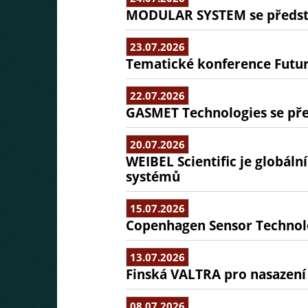
MODULAR SYSTEM se předsta
23.07.2026
Tematické konference Futu
22.07.2026
GASMET Technologies se pře
20.07.2026
WEIBEL Scientific je globál
systémů
15.07.2026
Copenhagen Sensor Technolo
13.07.2026
Finská VALTRA pro nasazení
08.07.2026