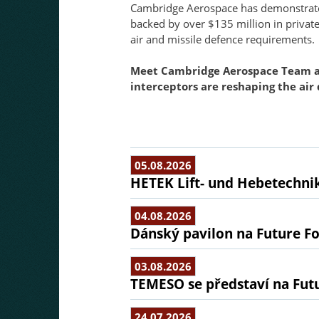
Cambridge Aerospace has demonstrated 
backed by over $135 million in private 
air and missile defence requirements.
Meet 
Cambridge Aerospace
 Team a
interceptors are reshaping the air
05.08.2026
HETEK Lift- und Hebetechnik
04.08.2026
Dánský pavilon na Future Fo
03.08.2026
TEMESO se představí na Fut
24.07.2026