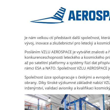
Je nám velkou ctí představit další společnost, k
vývoj, inovace a zkušebnictví pro letecký a kosmi
Posláním VZLU AEROSPACE je vytvářet znalosti a řeš
konkurenceschopnosti leteckého a kosmického pr
až po satelitní platformy a systémy fúzí dat přis
rámci ESA a NATO. Společnost VZLU AEROSPACE je 
Společnost úzce spolupracuje s českými a evropský
obrany. Díky široké výzkumné základně nabízí V
inženýrství, validací avioniky a kvalifikaci kosmický