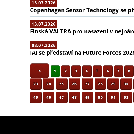
15.07.2026
Copenhagen Sensor Technology se pře
13.07.2026
Finská VALTRA pro nasazení v nejná
08.07.2026
IAI se představí na Future Forces 202
<
1
2
3
4
5
6
7
8
23
24
25
26
27
28
29
30
45
46
47
48
49
50
51
52