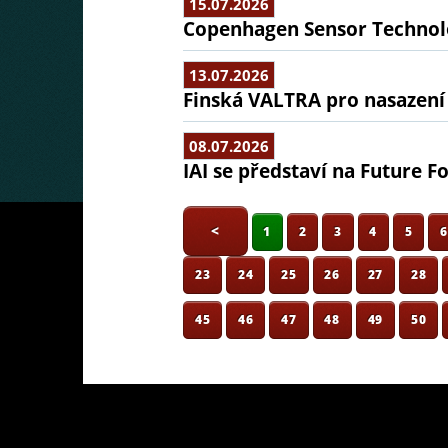
15.07.2026
Copenhagen Sensor Technolo
13.07.2026
Finská VALTRA pro nasazení
08.07.2026
IAI se představí na Future F
<
1
2
3
4
5
23
24
25
26
27
28
45
46
47
48
49
50