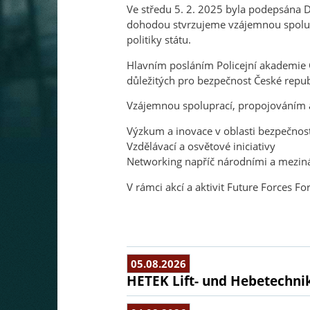
Ve středu 5. 2. 2025 byla podepsána 
dohodou stvrzujeme vzájemnou spoluprác
politiky státu.
Hlavním posláním Policejní akademie Č
důležitých pro bezpečnost České repub
Vzájemnou spoluprací, propojováním a
Výzkum a inovace v oblasti bezpečnost
Vzdělávací a osvětové iniciativy
Networking napříč národními a mezin
V rámci akcí a aktivit Future Forces 
05.08.2026
HETEK Lift- und Hebetechnik