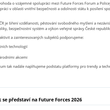
Dohoda o vzájemné spolupráci mezi Future Forces Forum a Policej
i v oblasti vnitřní bezpečnosti a odolnosti státu k posílení spo
R je šíření vzdělanosti, pěstování svobodného myšlení a nezávi
liky, bezpečnostní systém a výkon veřejné správy České republik
ktivit a zainteresovaných subjektů podporujeme:
ních technologií
árodními akcemi
Forum tak nadále naplňujeme podstatu platformy pro trendy a techn
 se představí na Future Forces 2026