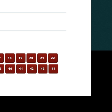
7
18
19
20
21
22
9
40
41
42
43
44