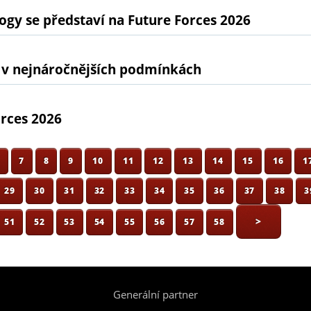
gy se představí na Future Forces 2026
 v nejnáročnějších podmínkách
orces 2026
6
7
8
9
10
11
12
13
14
15
16
1
29
30
31
32
33
34
35
36
37
38
3
>
51
52
53
54
55
56
57
58
Generální partner