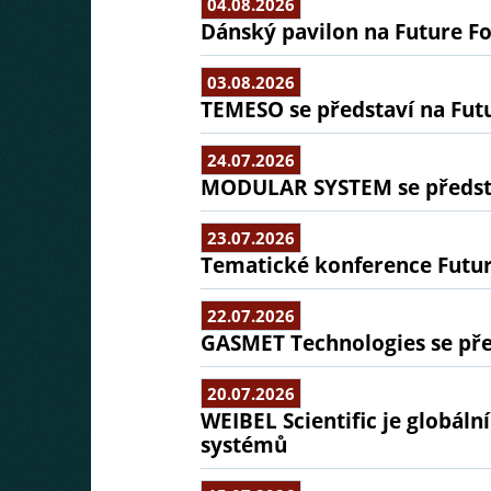
04.08.2026
Dánský pavilon na Future Fo
03.08.2026
TEMESO se představí na Fut
24.07.2026
MODULAR SYSTEM se předsta
23.07.2026
Tematické konference Futu
22.07.2026
GASMET Technologies se pře
20.07.2026
WEIBEL Scientific je globál
systémů