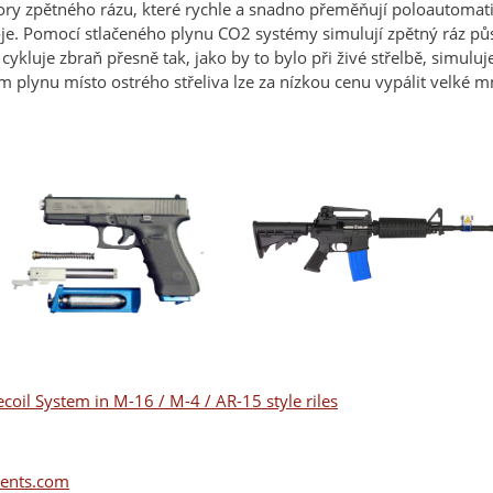
ory zpětného rázu, které rychle a snadno přeměňují poloautomati
roje. Pomocí stlačeného plynu CO2 systémy simulují zpětný ráz 
 cykluje zbraň přesně tak, jako by to bylo při živé střelbě, simul
m plynu místo ostrého střeliva lze za nízkou cenu vypálit velké 
ecoil System in M-16 / M-4 / AR-15 style riles
ents.com