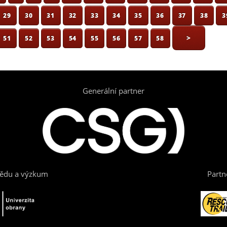
29
30
31
32
33
34
35
36
37
38
3
>
51
52
53
54
55
56
57
58
Generální partner
vědu a výzkum
Partn