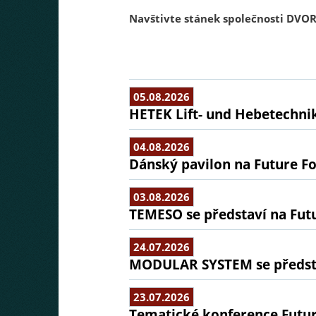
Navštivte stánek společnosti
DVORA
05.08.2026
HETEK Lift- und Hebetechnik
04.08.2026
Dánský pavilon na Future Fo
03.08.2026
TEMESO se představí na Fut
24.07.2026
MODULAR SYSTEM se předsta
23.07.2026
Tematické konference Futu