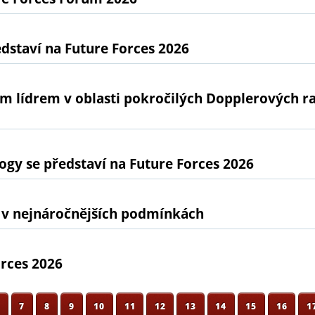
dstaví na Future Forces 2026
ním lídrem v oblasti pokročilých Dopplerových 
gy se představí na Future Forces 2026
 v nejnáročnějších podmínkách
orces 2026
6
7
8
9
10
11
12
13
14
15
16
1