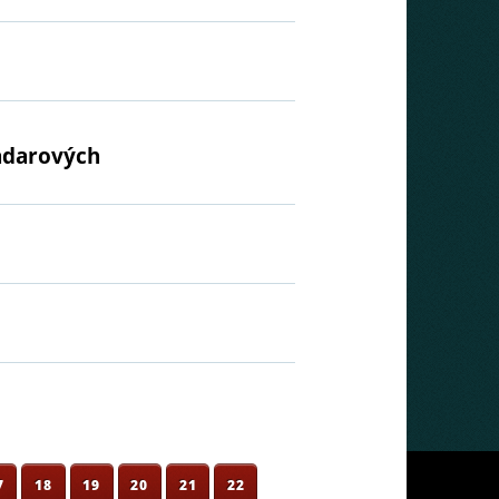
radarových
7
18
19
20
21
22