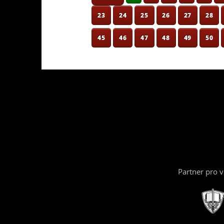
23
24
25
26
27
28
45
46
47
48
49
50
Partner pro 