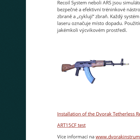
Recoil System neboli ARS jsou simulát
bezpečné a efektivní tréninkové nást
zbraně a „cyklují“ zbraň. Každý systém
laseru označuje místo dopadu. Použití
jakémkoli výcvikovém prostředí.
Installation of the Dvorak Tetherless R
ART15CF test
Více informací na
www.dvorakinstrum