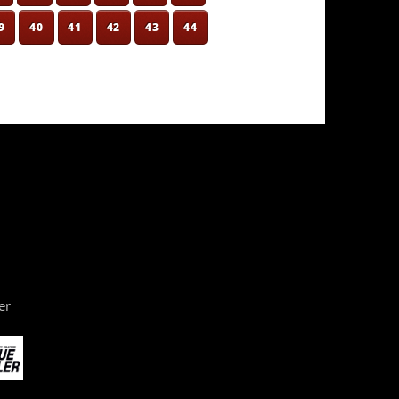
9
40
41
42
43
44
er