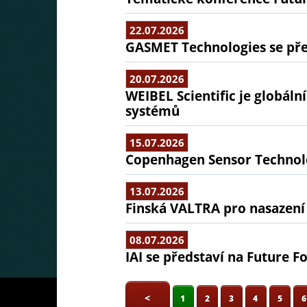
22.07.2026
GASMET Technologies se pře
20.07.2026
WEIBEL Scientific je globál
systémů
15.07.2026
Copenhagen Sensor Technolo
13.07.2026
Finská VALTRA pro nasazení
08.07.2026
IAI se představí na Future F
<
1
2
3
4
5