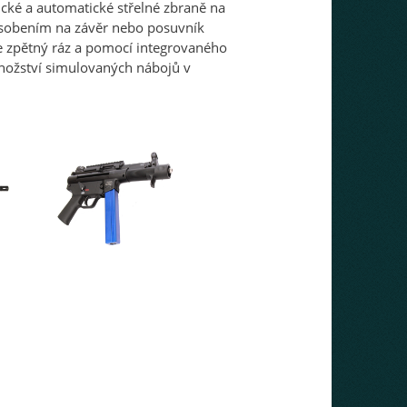
cké a automatické střelné zbraně na
působením na závěr nebo posuvník
uje zpětný ráz a pomocí integrovaného
množství simulovaných nábojů v