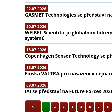
22.07.2026
GASMET Technologies se představí na
20.07.2026
WEIBEL Scientific je globálním lídr
systémů
15.07.2026
Copenhagen Sensor Technology se pře
13.07.2026
Finská VALTRA pro nasazení v nejná
08.07.2026
IAI se představí na Future Forces 202
<
1
2
3
4
5
6
7
8