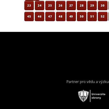
23
24
25
26
27
28
29
30
45
46
47
48
49
50
51
52
Partner pro vědu a výzk