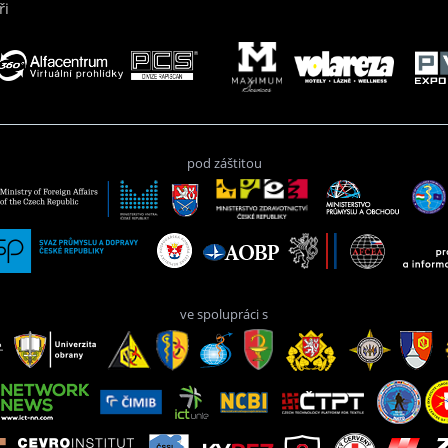
ři
pod záštitou
ve spolupráci s