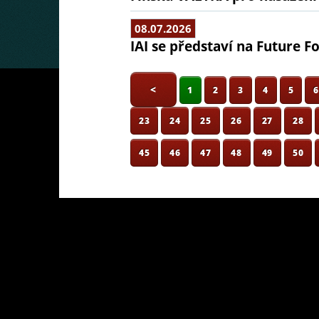
08.07.2026
IAI se představí na Future F
<
1
2
3
4
5
23
24
25
26
27
28
45
46
47
48
49
50