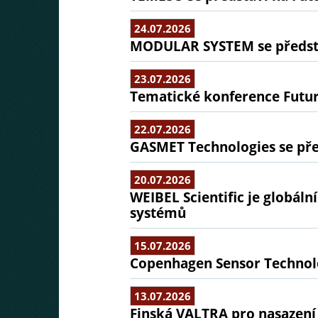
24.07.2026
MODULAR SYSTEM se předsta
23.07.2026
Tematické konference Futu
22.07.2026
GASMET Technologies se pře
20.07.2026
WEIBEL Scientific je globál
systémů
15.07.2026
Copenhagen Sensor Technolo
13.07.2026
Finská VALTRA pro nasazení