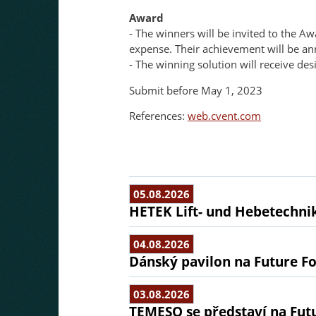
Award
- The winners will be invited to the 
expense. Their achievement will be a
- The winning solution will receive d
Submit before May 1, 2023
References:
web.cvent.com
05.08.2026
HETEK Lift- und Hebetechnik
04.08.2026
Dánský pavilon na Future Fo
03.08.2026
TEMESO se představí na Fut