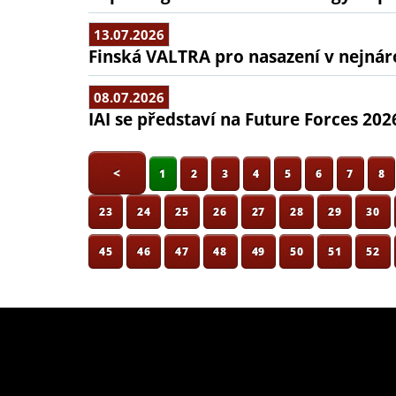
13.07.2026
Finská VALTRA pro nasazení v nejná
08.07.2026
IAI se představí na Future Forces 202
<
1
2
3
4
5
6
7
8
23
24
25
26
27
28
29
30
45
46
47
48
49
50
51
52