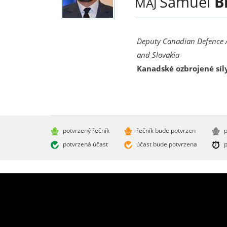
Samuel
B
MAJ
Deputy Canadian Defence A
and Slovakia
Kanadské ozbrojené síl
potvrzený řečník
řečník bude potvrzen
p
potvrzená účast
účast bude potvrzena
p