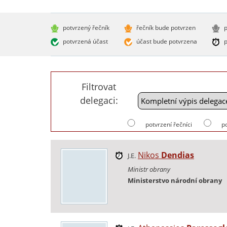
potvrzený řečník
řečník bude potvrzen
p
potvrzená účast
účast bude potvrzena
p
Filtrovat
delegaci:
potvrzení řečníci
p
Nikos
Dendias
J.E.
Ministr obrany
Ministerstvo národní obrany