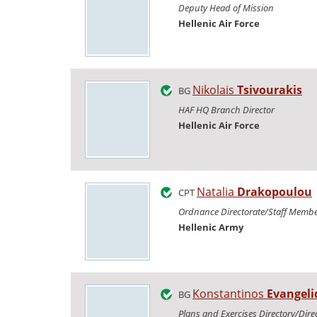
Deputy Head of Mission
Hellenic Air Force
Nikolais
Tsivourakis
BG
HAF HQ Branch Director
Hellenic Air Force
Natalia
Drakopoulou
CPT
Ordnance Directorate/Staff Membe
Hellenic Army
Konstantinos
Evangeli
BG
Plans and Exercises Directory/Dire