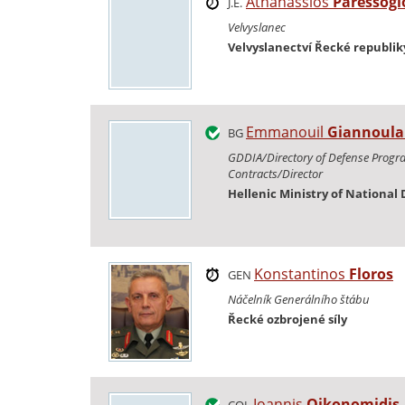
Athanassios
Paressogl
J.E.
Velvyslanec
Velvyslanectví Řecké republik
Emmanouil
Giannoula
BG
GDDIA/Directory of Defense Progr
Contracts/Director
Hellenic Ministry of National
Konstantinos
Floros
GEN
Náčelník Generálního štábu
Řecké ozbrojené síly
Ioannis
Oikonomidis
COL