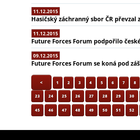
11.12.2015
Hasičský záchranný sbor ČR převzal 
11.12.2015
Future Forces Forum podpořilo české
09.12.2015
Future Forces Forum se koná pod záš
<
1
2
3
4
5
6
7
8
23
24
25
26
27
28
29
30
45
46
47
48
49
50
51
52