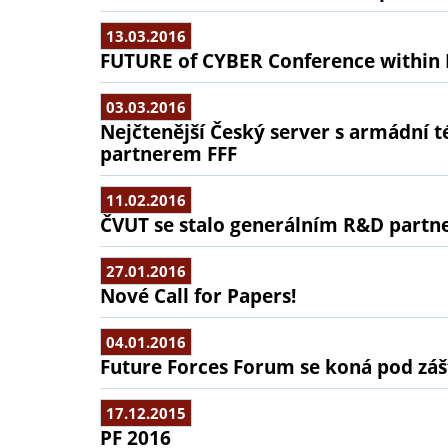
13.03.2016
FUTURE of CYBER Conference withi
03.03.2016
Nejčtenější Český server s armádní
partnerem FFF
11.02.2016
ČVUT se stalo generálním R&D partn
27.01.2016
Nové Call for Papers!
04.01.2016
Future Forces Forum se koná pod záš
17.12.2015
PF 2016