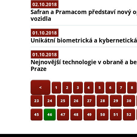
02.10.2018
Safran a Pramacom představí nový o
vozidla
01.10.2018
Unikátní biometrická a kybernetick
01.10.2018
Nejnovější technologie v obraně a b
Praze
<
1
2
3
4
5
6
7
8
23
24
25
26
27
28
29
30
45
46
47
48
49
50
51
52