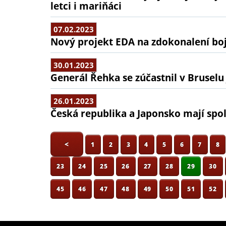
letci i mariňáci
07.02.2023
Nový projekt EDA na zdokonalení bo
30.01.2023
Generál Řehka se zúčastnil v Brusel
26.01.2023
Česká republika a Japonsko mají spo
<
1
2
3
4
5
6
7
8
23
24
25
26
27
28
29
30
45
46
47
48
49
50
51
52