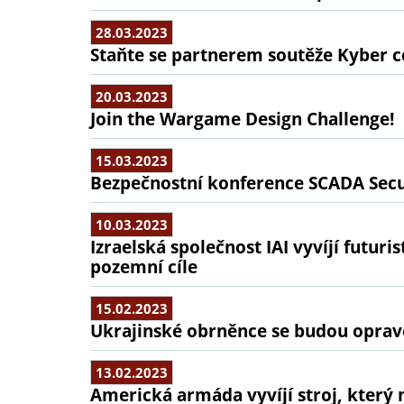
28.03.2023
Staňte se partnerem soutěže Kyber 
20.03.2023
Join the Wargame Design Challenge!
15.03.2023
Bezpečnostní konference SCADA Secu
10.03.2023
Izraelská společnost IAI vyvíjí futur
pozemní cíle
15.02.2023
Ukrajinské obrněnce se budou oprav
13.02.2023
Americká armáda vyvíjí stroj, který