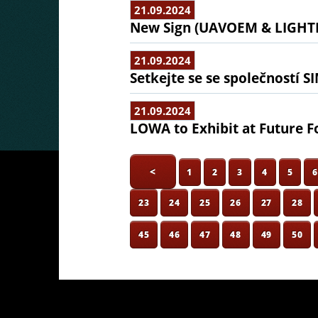
21.09.2024
New Sign (UAVOEM & LIGHTER
21.09.2024
Setkejte se se společností 
21.09.2024
LOWA to Exhibit at Future F
<
1
2
3
4
5
23
24
25
26
27
28
45
46
47
48
49
50