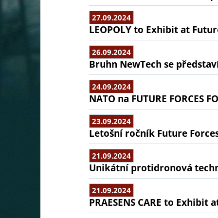
27.09.2024
LEOPOLY to Exhibit at Futur
26.09.2024
Bruhn NewTech se představí
24.09.2024
NATO na FUTURE FORCES F
23.09.2024
Letošní ročník Future Force
21.09.2024
Unikátní protidronová tech
21.09.2024
PRAESENS CARE to Exhibit at