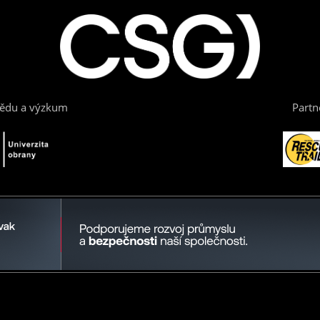
vědu a výzkum
Partn