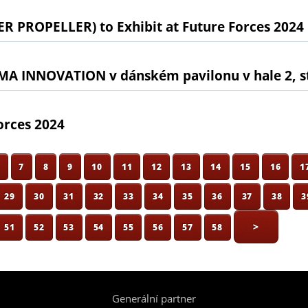
 PROPELLER) to Exhibit at Future Forces 2024
SIMA INNOVATION v dánském pavilonu v hale 2, s
orces 2024
6
7
8
9
10
11
12
13
14
15
16
1
29
30
31
32
33
34
35
36
37
38
3
>
51
52
53
54
55
56
57
58
Generální partner