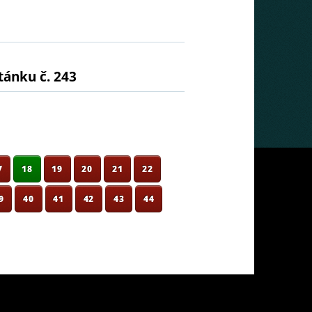
tánku č. 243
7
18
19
20
21
22
9
40
41
42
43
44