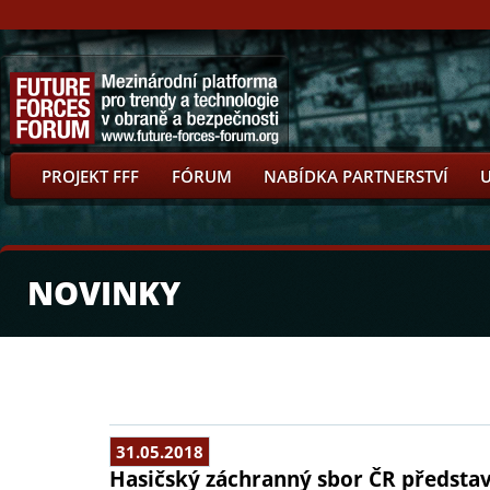
PROJEKT FFF
FÓRUM
NABÍDKA PARTNERSTVÍ
NOVINKY
31.05.2018
Hasičský záchranný sbor ČR představ