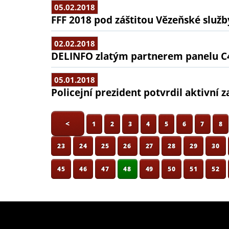
05.02.2018
FFF 2018 pod záštitou Vězeňské služb
02.02.2018
DELINFO zlatým partnerem panelu C
05.01.2018
Policejní prezident potvrdil aktivní
<
1
2
3
4
5
6
7
8
23
24
25
26
27
28
29
30
45
46
47
48
49
50
51
52