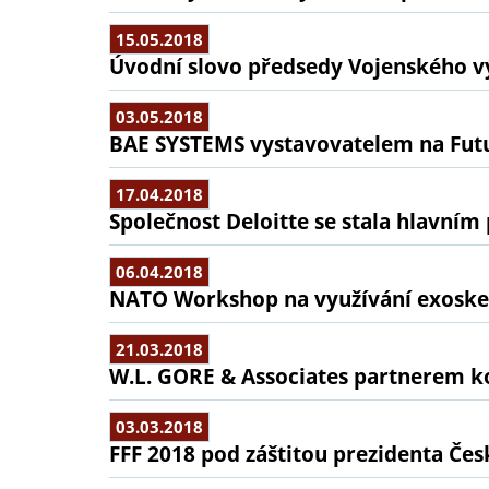
15.05.2018
Úvodní slovo předsedy Vojenského 
03.05.2018
BAE SYSTEMS vystavovatelem na Futu
17.04.2018
Společnost Deloitte se stala hlavní
06.04.2018
NATO Workshop na využívání exoskel
21.03.2018
W.L. GORE & Associates partnerem ko
03.03.2018
FFF 2018 pod záštitou prezidenta Čes