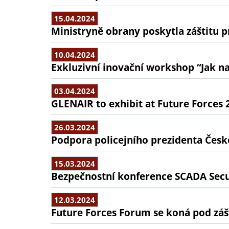
15.04.2024
Ministryně obrany poskytla záštitu p
10.04.2024
Exkluzivní inovační workshop “Jak na 
03.04.2024
GLENAIR to exhibit at Future Forces 
26.03.2024
Podpora policejního prezidenta Česk
15.03.2024
Bezpečnostní konference SCADA Secu
12.03.2024
Future Forces Forum se koná pod záš