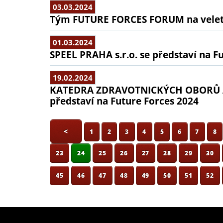
03.03.2024
Tým FUTURE FORCES FORUM na veletr
01.03.2024
SPEEL PRAHA s.r.o. se představí na F
19.02.2024
KATEDRA ZDRAVOTNICKÝCH OBORŮ A
představí na Future Forces 2024
<
1
2
3
4
5
6
7
8
23
24
25
26
27
28
29
30
45
46
47
48
49
50
51
52